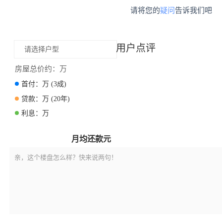
请将您的
疑问
告诉我们吧
用户点评
请选择户型
房屋总价约：
万
首付：
万
(3成)
贷款：
万
(20年)
利息：
万
月均还款
元