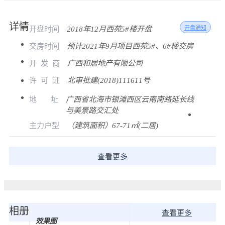
详情
开盘时间
2018年12月西苑5#楼开盘
开盘通知
交房时间
预计2021年9月项目西苑5#、6#楼交房
开
发
商
广西和居地产有限公司
许
可
证
北审批建(2018)111611号
地
址
广西省北海市银滩西区云南南路延长线
与美景路交汇处
主力户型
（建筑面积）67-71㎡(二居)
查看更多
相册
查看更多
效果图