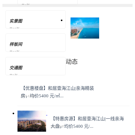
共4张
实景图
共19张
样板间
共13张
动态
交通图
共2张
【优惠楼盘】和居壹海江山|亲海精装
房，均价5400 元/㎡...
2023-12-20
【特惠房源】和居壹海江山|一线亲海
大盘，均价5400 元/...
2023-09-07