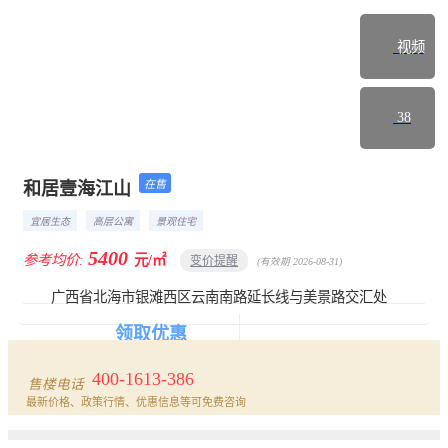
视频
38
在售
和居壹海江山
楼盘首页
详情
动态
相册
户型
宜居生态
高层公寓
景观住宅
5400
参考均价:
元/㎡
变价提醒
(有效期 2026-08-31)
广西省北海市银滩西区云南南路延长线与美景路交汇处
领取优惠
报名看房
400-1613-386
售楼电话
最新价格、政策行情、优惠信息等可免费咨询