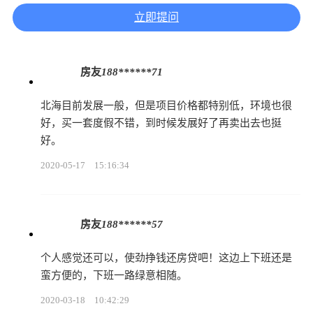
立即提问
房友
188******71
北海目前发展一般，但是项目价格都特别低，环境也很
好，买一套度假不错，到时候发展好了再卖出去也挺
好。
2020-05-17
15:16:34
房友
188******57
个人感觉还可以，使劲挣钱还房贷吧！这边上下班还是
蛮方便的，下班一路绿意相随。
2020-03-18
10:42:29